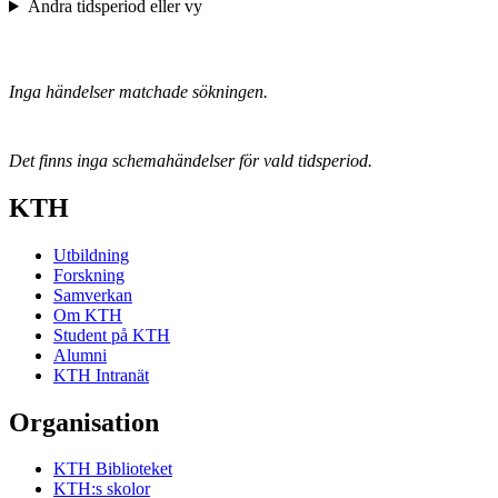
Ändra tidsperiod eller vy
Inga händelser matchade sökningen.
Det finns inga schemahändelser för vald tidsperiod.
KTH
Utbildning
Forskning
Samverkan
Om KTH
Student på KTH
Alumni
KTH Intranät
Organisation
KTH Biblioteket
KTH:s skolor