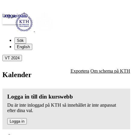
Logga in
kth.se
Sök
English
VT 2024
Exportera
Om schema på KTH
Kalender
Logga in till din kurswebb
Du är inte inloggad på KTH så innehållet är inte anpassat
efter dina val.
Logga in