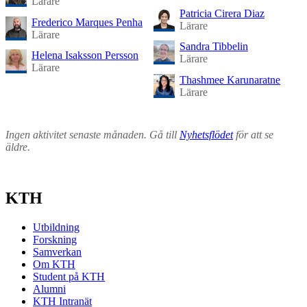
Lärare
Patricia Cirera Diaz
Frederico Marques Penha
Lärare
Lärare
Sandra Tibbelin
Helena Isaksson Persson
Lärare
Lärare
Thashmee Karunaratne
Lärare
Ingen aktivitet senaste månaden. Gå till
Nyhetsflödet
för att se
äldre.
KTH
Utbildning
Forskning
Samverkan
Om KTH
Student på KTH
Alumni
KTH Intranät