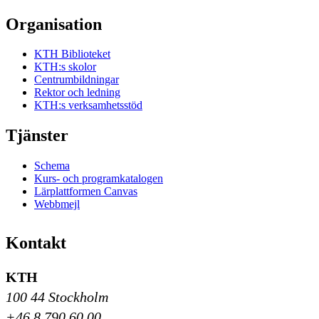
Organisation
KTH Biblioteket
KTH:s skolor
Centrumbildningar
Rektor och ledning
KTH:s verksamhetsstöd
Tjänster
Schema
Kurs- och programkatalogen
Lärplattformen Canvas
Webbmejl
Kontakt
KTH
100 44 Stockholm
+46 8 790 60 00