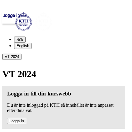
Logga in
kth.se
Sök
English
VT 2024
VT 2024
Logga in till din kurswebb
Du är inte inloggad på KTH så innehållet är inte anpassat
efter dina val.
Logga in