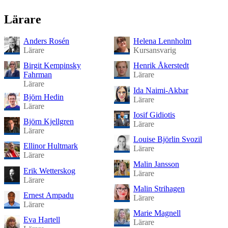
Lärare
Anders Rosén
Helena Lennholm
Lärare
Kursansvarig
Birgit Kempinsky
Henrik Åkerstedt
Fahrman
Lärare
Lärare
Ida Naimi-Akbar
Björn Hedin
Lärare
Lärare
Iosif Gidiotis
Björn Kjellgren
Lärare
Lärare
Louise Björlin Svozil
Ellinor Hultmark
Lärare
Lärare
Malin Jansson
Erik Wetterskog
Lärare
Lärare
Malin Strihagen
Ernest Ampadu
Lärare
Lärare
Marie Magnell
Eva Hartell
Lärare