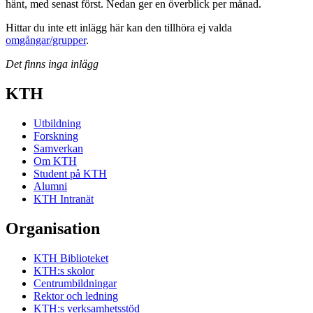
hänt, med senast först. Nedan ger en överblick per månad.
Hittar du inte ett inlägg här kan den tillhöra ej valda
omgångar/grupper
.
Det finns inga inlägg
KTH
Utbildning
Forskning
Samverkan
Om KTH
Student på KTH
Alumni
KTH Intranät
Organisation
KTH Biblioteket
KTH:s skolor
Centrumbildningar
Rektor och ledning
KTH:s verksamhetsstöd