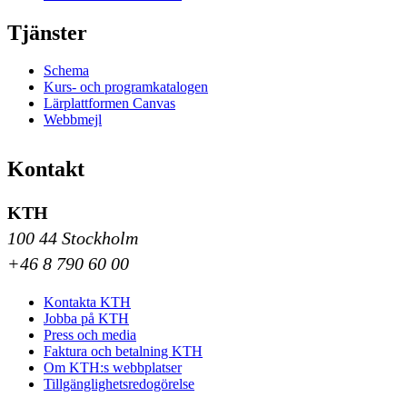
Tjänster
Schema
Kurs- och programkatalogen
Lärplattformen Canvas
Webbmejl
Kontakt
KTH
100 44 Stockholm
+46 8 790 60 00
Kontakta KTH
Jobba på KTH
Press och media
Faktura och betalning KTH
Om KTH:s webbplatser
Tillgänglighetsredogörelse