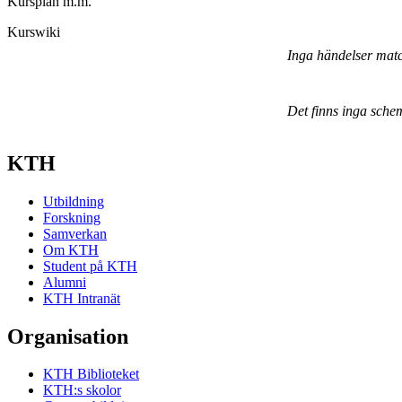
Kursplan m.m.
Kurswiki
Inga händelser mat
Det finns inga sche
KTH
Utbildning
Forskning
Samverkan
Om KTH
Student på KTH
Alumni
KTH Intranät
Organisation
KTH Biblioteket
KTH:s skolor