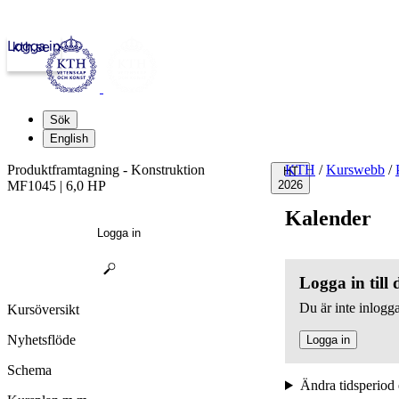
Logga in
kth.se
Sök
English
Produktframtagning - Konstruktion
KTH
/
Kurswebb
/
HT
MF1045 | 6,0 HP
2026
Kalender
Logga in
Logga in till
Du är inte inlogga
Kursöversikt
Nyhetsflöde
Logga in
Schema
Ändra tidsperiod 