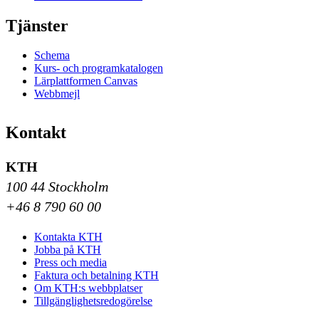
Tjänster
Schema
Kurs- och programkatalogen
Lärplattformen Canvas
Webbmejl
Kontakt
KTH
100 44 Stockholm
+46 8 790 60 00
Kontakta KTH
Jobba på KTH
Press och media
Faktura och betalning KTH
Om KTH:s webbplatser
Tillgänglighetsredogörelse