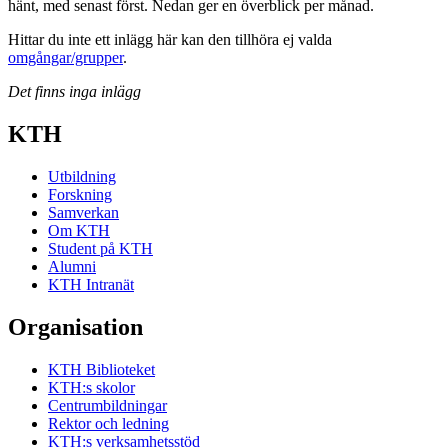
hänt, med senast först. Nedan ger en överblick per månad.
Hittar du inte ett inlägg här kan den tillhöra ej valda
omgångar/grupper
.
Det finns inga inlägg
KTH
Utbildning
Forskning
Samverkan
Om KTH
Student på KTH
Alumni
KTH Intranät
Organisation
KTH Biblioteket
KTH:s skolor
Centrumbildningar
Rektor och ledning
KTH:s verksamhetsstöd