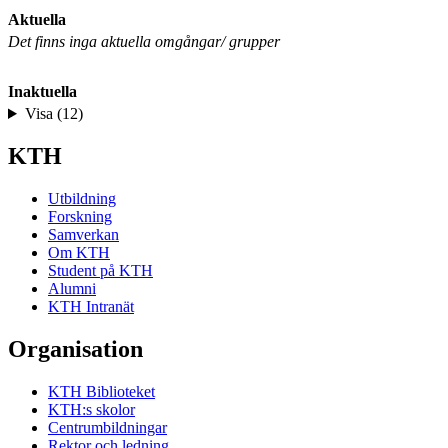
Aktuella
Det finns inga aktuella omgångar/ grupper
Inaktuella
Visa (12)
KTH
Utbildning
Forskning
Samverkan
Om KTH
Student på KTH
Alumni
KTH Intranät
Organisation
KTH Biblioteket
KTH:s skolor
Centrumbildningar
Rektor och ledning