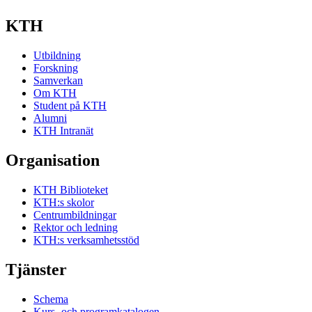
KTH
Utbildning
Forskning
Samverkan
Om KTH
Student på KTH
Alumni
KTH Intranät
Organisation
KTH Biblioteket
KTH:s skolor
Centrumbildningar
Rektor och ledning
KTH:s verksamhetsstöd
Tjänster
Schema
Kurs- och programkatalogen