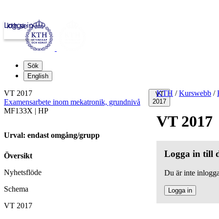
Logga in
kth.se
Sök
English
VT 2017
KTH
/
Kurswebb
/
VT
Examensarbete inom mekatronik, grundnivå
2017
MF133X | HP
VT 2017
Urval: endast omgång/grupp
Logga in till
Översikt
Nyhetsflöde
Du är inte inlogga
Schema
Logga in
VT 2017