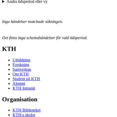
Ändra tidsperiod eller vy
Inga händelser matchade sökningen.
Det finns inga schemahändelser för vald tidsperiod.
KTH
Utbildning
Forskning
Samverkan
Om KTH
Student på KTH
Alumni
KTH Intranät
Organisation
KTH Biblioteket
KTH:s skolor