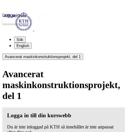
Logga in
kth.se
Sök
English
Avancerat maskinkonstruktionsprojekt, del 1
Avancerat
maskinkonstruktionsprojekt,
del 1
Logga in till din kurswebb
Du är inte inloggad på KTH så innehållet är inte anpassat