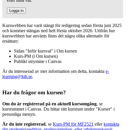
efter dina val.
Logga in
Kurswebben har varit stängt för redigering sedan första juni 2025
och kommer stängas ned helt första oktober 2026. Utifrån hur
kurswebben har använts finns det några olika alternativ för
ersättare:
Sidan "Inför kursval" i Om kursen
Kurs-PM (i Om kursen)
Publikt utrymme i Canvas
Är du intresserad av mer information om detta, kontakta
e-
learning@kth.se
.
Har du frågor om kursen?
Om du är registrerad på en aktuell kursomgång
, se
kursrummet i Canvas. Du hittar rätt kursrum under "Kurser" i
personliga menyn.
Är du inte registrerad
, se
Kurs-PM för MF2521
eller
kontakta
din studentexpedition, studievägledare, eller utbilningskansli
.