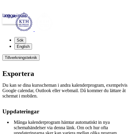
Logga in
kth.se
Sök
English
Tillverkningsteknik
Exportera
Du kan se dina kursscheman i andra kalenderprogram, exempelvis
Google calendar, Outlook eller webmail. Då kommer du lättare åt
schemat i mobilen.
Uppdateringar
Många kalenderprogram hämtar automatiskt in nya
schemahändelser via denna länk. Om och hur ofta
uppdateringarna sker kan variera mellan olika program.