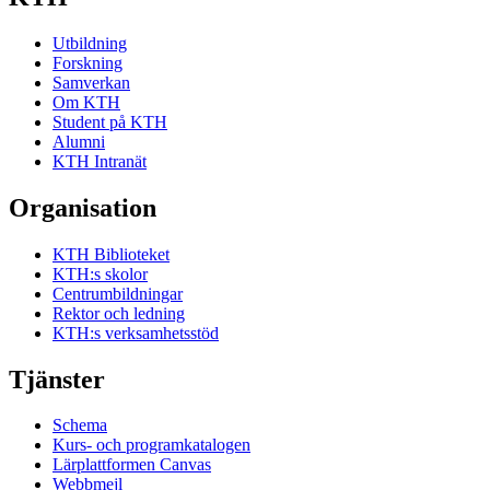
Utbildning
Forskning
Samverkan
Om KTH
Student på KTH
Alumni
KTH Intranät
Organisation
KTH Biblioteket
KTH:s skolor
Centrumbildningar
Rektor och ledning
KTH:s verksamhetsstöd
Tjänster
Schema
Kurs- och programkatalogen
Lärplattformen Canvas
Webbmejl