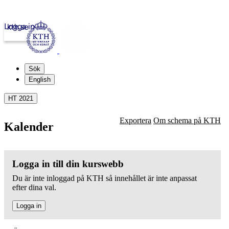
Logga in
kth.se
Sök
English
HT 2021
Exportera
Om schema på KTH
Kalender
Logga in till din kurswebb
Du är inte inloggad på KTH så innehållet är inte anpassat
efter dina val.
Logga in