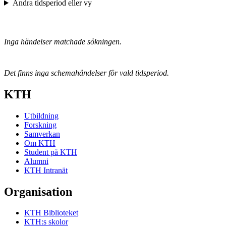
Ändra tidsperiod eller vy
Inga händelser matchade sökningen.
Det finns inga schemahändelser för vald tidsperiod.
KTH
Utbildning
Forskning
Samverkan
Om KTH
Student på KTH
Alumni
KTH Intranät
Organisation
KTH Biblioteket
KTH:s skolor