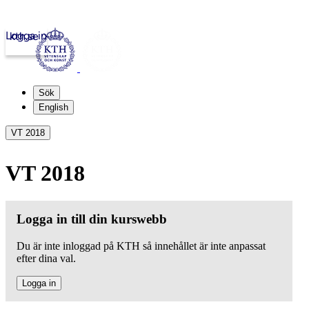
Logga in
kth.se
Sök
English
VT 2018
VT 2018
Logga in till din kurswebb
Du är inte inloggad på KTH så innehållet är inte anpassat
efter dina val.
Logga in