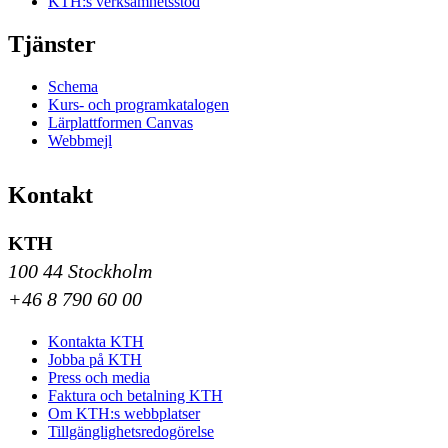
KTH:s verksamhetsstöd
Tjänster
Schema
Kurs- och programkatalogen
Lärplattformen Canvas
Webbmejl
Kontakt
KTH
100 44 Stockholm
+46 8 790 60 00
Kontakta KTH
Jobba på KTH
Press och media
Faktura och betalning KTH
Om KTH:s webbplatser
Tillgänglighetsredogörelse