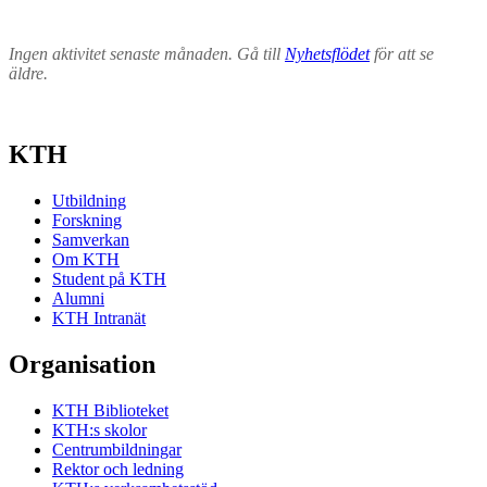
Ingen aktivitet senaste månaden. Gå till
Nyhetsflödet
för att se
äldre.
KTH
Utbildning
Forskning
Samverkan
Om KTH
Student på KTH
Alumni
KTH Intranät
Organisation
KTH Biblioteket
KTH:s skolor
Centrumbildningar
Rektor och ledning