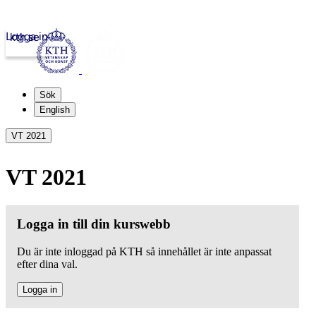
Logga in
kth.se
Sök
English
VT 2021
VT 2021
Logga in till din kurswebb
Du är inte inloggad på KTH så innehållet är inte anpassat
efter dina val.
Logga in