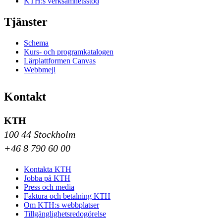
KTH:s verksamhetsstöd
Tjänster
Schema
Kurs- och programkatalogen
Lärplattformen Canvas
Webbmejl
Kontakt
KTH
100 44 Stockholm
+46 8 790 60 00
Kontakta KTH
Jobba på KTH
Press och media
Faktura och betalning KTH
Om KTH:s webbplatser
Tillgänglighetsredogörelse