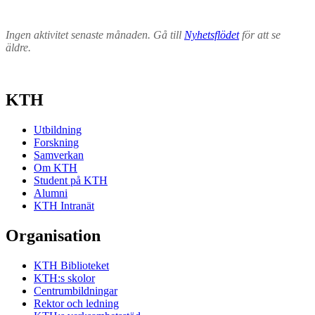
Ingen aktivitet senaste månaden. Gå till
Nyhetsflödet
för att se
äldre.
KTH
Utbildning
Forskning
Samverkan
Om KTH
Student på KTH
Alumni
KTH Intranät
Organisation
KTH Biblioteket
KTH:s skolor
Centrumbildningar
Rektor och ledning