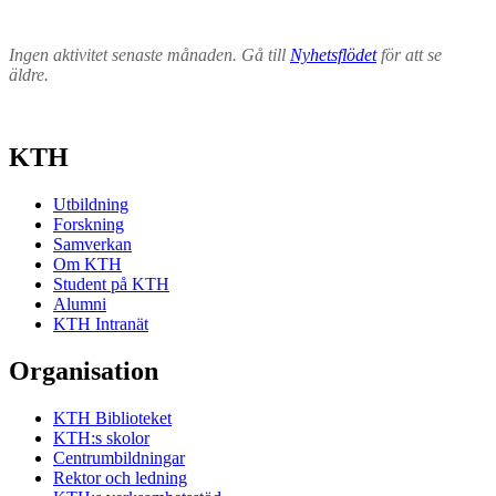
Ingen aktivitet senaste månaden. Gå till
Nyhetsflödet
för att se
äldre.
KTH
Utbildning
Forskning
Samverkan
Om KTH
Student på KTH
Alumni
KTH Intranät
Organisation
KTH Biblioteket
KTH:s skolor
Centrumbildningar
Rektor och ledning