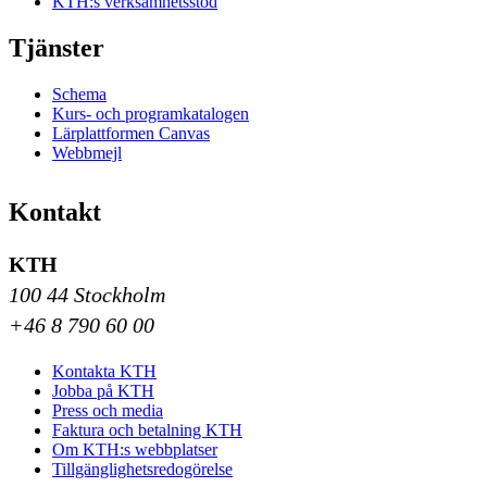
KTH:s verksamhetsstöd
Tjänster
Schema
Kurs- och programkatalogen
Lärplattformen Canvas
Webbmejl
Kontakt
KTH
100 44 Stockholm
+46 8 790 60 00
Kontakta KTH
Jobba på KTH
Press och media
Faktura och betalning KTH
Om KTH:s webbplatser
Tillgänglighetsredogörelse