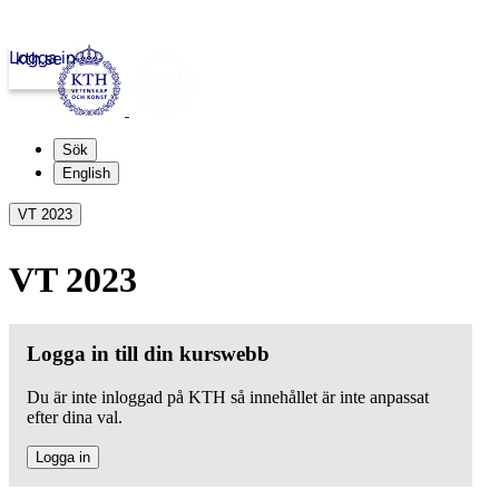
Logga in
kth.se
Sök
English
VT 2023
VT 2023
Logga in till din kurswebb
Du är inte inloggad på KTH så innehållet är inte anpassat
efter dina val.
Logga in