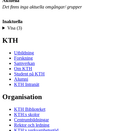
Aktuella
Det finns inga aktuella omgångar/ grupper
Inaktuella
Visa (3)
KTH
Utbildning
Forskning
Samverkan
Om KTH
Student på KTH
Alumni
KTH Intranät
Organisation
KTH Biblioteket
KTH:s skolor
Centrumbildningar
Rektor och ledning
KTH:s verksamhetsstöd