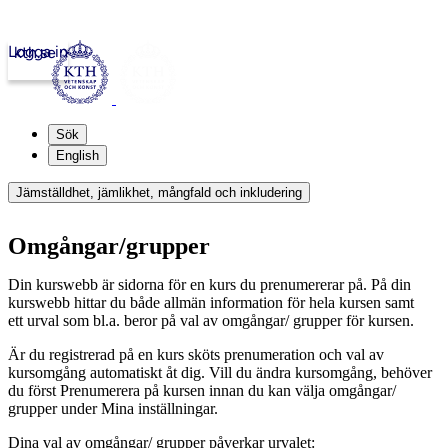
Logga in
kth.se
Sök
English
Jämställdhet, jämlikhet, mångfald och inkludering
Omgångar/grupper
Din kurswebb är sidorna för en kurs du prenumererar på. På din
kurswebb hittar du både allmän information för hela kursen samt
ett urval som bl.a. beror på val av omgångar/ grupper för kursen.
Är du registrerad på en kurs sköts prenumeration och val av
kursomgång automatiskt åt dig. Vill du ändra kursomgång, behöver
du först Prenumerera på kursen innan du kan välja omgångar/
grupper under Mina inställningar.
Dina val av omgångar/ grupper påverkar urvalet: