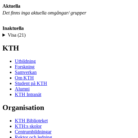
Aktuella
Det finns inga aktuella omgångar/ grupper
Inaktuella
Visa (21)
KTH
Utbildning
Forskning
Samverkan
Om KTH
Student på KTH
Alumni
KTH Intranät
Organisation
KTH Biblioteket
KTH:s skolor
Centrumbildningar
Rektor och ledning