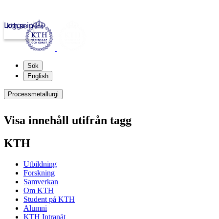
Logga in
kth.se
Sök
English
Processmetallurgi
Visa innehåll utifrån tagg
KTH
Utbildning
Forskning
Samverkan
Om KTH
Student på KTH
Alumni
KTH Intranät