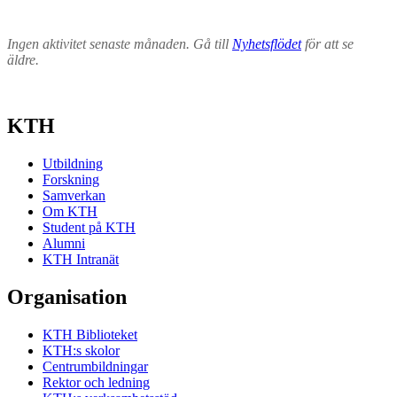
Ingen aktivitet senaste månaden. Gå till
Nyhetsflödet
för att se
äldre.
KTH
Utbildning
Forskning
Samverkan
Om KTH
Student på KTH
Alumni
KTH Intranät
Organisation
KTH Biblioteket
KTH:s skolor
Centrumbildningar
Rektor och ledning