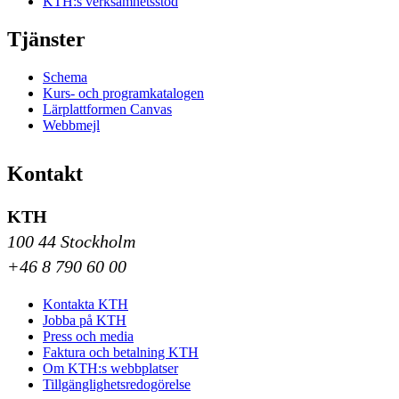
KTH:s verksamhetsstöd
Tjänster
Schema
Kurs- och programkatalogen
Lärplattformen Canvas
Webbmejl
Kontakt
KTH
100 44 Stockholm
+46 8 790 60 00
Kontakta KTH
Jobba på KTH
Press och media
Faktura och betalning KTH
Om KTH:s webbplatser
Tillgänglighetsredogörelse