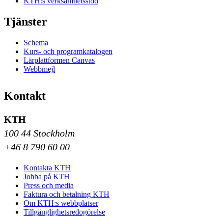
KTH:s verksamhetsstöd
Tjänster
Schema
Kurs- och programkatalogen
Lärplattformen Canvas
Webbmejl
Kontakt
KTH
100 44 Stockholm
+46 8 790 60 00
Kontakta KTH
Jobba på KTH
Press och media
Faktura och betalning KTH
Om KTH:s webbplatser
Tillgänglighetsredogörelse