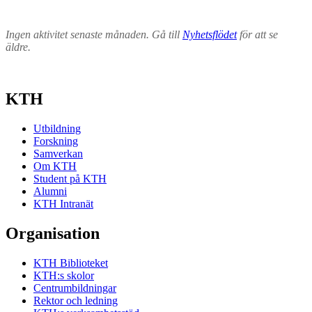
Ingen aktivitet senaste månaden. Gå till
Nyhetsflödet
för att se
äldre.
KTH
Utbildning
Forskning
Samverkan
Om KTH
Student på KTH
Alumni
KTH Intranät
Organisation
KTH Biblioteket
KTH:s skolor
Centrumbildningar
Rektor och ledning