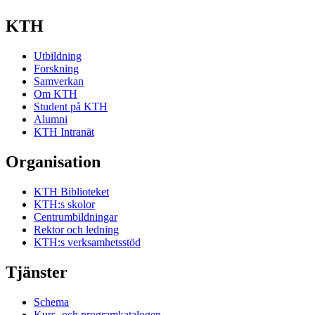
KTH
Utbildning
Forskning
Samverkan
Om KTH
Student på KTH
Alumni
KTH Intranät
Organisation
KTH Biblioteket
KTH:s skolor
Centrumbildningar
Rektor och ledning
KTH:s verksamhetsstöd
Tjänster
Schema
Kurs- och programkatalogen