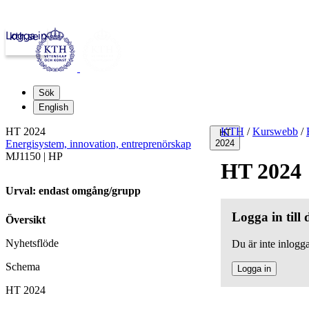
Logga in
kth.se
Sök
English
HT 2024
KTH
/
Kurswebb
/
HT
Energisystem, innovation, entreprenörskap
2024
MJ1150 | HP
HT 2024
Urval: endast omgång/grupp
Logga in till
Översikt
Nyhetsflöde
Du är inte inlogga
Schema
Logga in
HT 2024