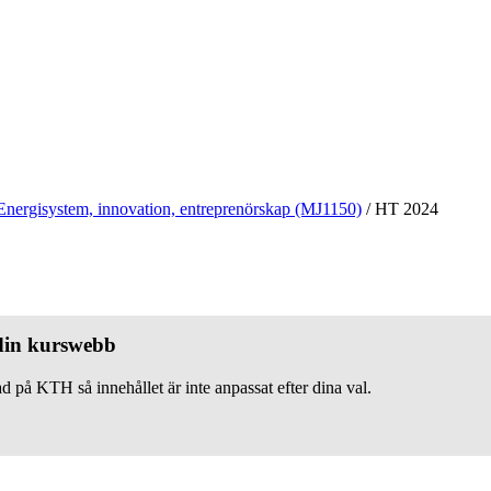
Energisystem, innovation, entreprenörskap (MJ1150)
/
HT 2024
 din kurswebb
d på KTH så innehållet är inte anpassat efter dina val.