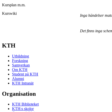
Kursplan m.m.
Kurswiki
Inga händelser mat
Det finns inga sche
KTH
Utbildning
Forskning
Samverkan
Om KTH
Student på KTH
Alumni
KTH Intranät
Organisation
KTH Biblioteket
KTH:s skolor