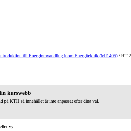
Introduktion till Energiomvandling inom Energiteknik (MJ1405)
/
HT 2
 din kurswebb
d på KTH så innehållet är inte anpassat efter dina val.
eller vy