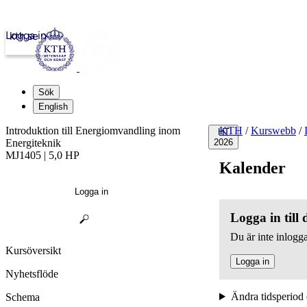
Logga in
kth.se
Sök
English
Introduktion till Energiomvandling inom
KTH
/
Kurswebb
/
HT
Energiteknik
2026
MJ1405 | 5,0 HP
Kalender
Logga in
Logga in till
Du är inte inlogga
Kursöversikt
Logga in
Nyhetsflöde
Ändra tidsperiod 
Schema