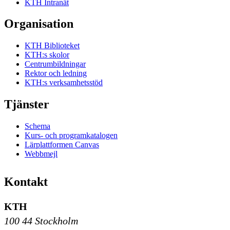
KTH Intranät
Organisation
KTH Biblioteket
KTH:s skolor
Centrumbildningar
Rektor och ledning
KTH:s verksamhetsstöd
Tjänster
Schema
Kurs- och programkatalogen
Lärplattformen Canvas
Webbmejl
Kontakt
KTH
100 44 Stockholm