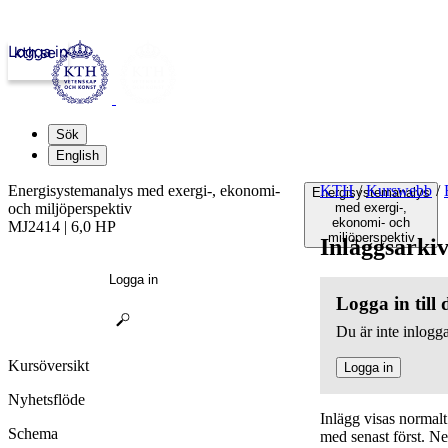
Logga in
kth.se
Sök
English
Energisystemanalys med exergi-, ekonomi-
KTH
/
Kurswebb
/
Energisystemanalys
och miljöperspektiv
med exergi-,
ekonomi- och
MJ2414 | 6,0 HP
miljöperspektiv
Inläggsarki
Logga in
Logga in till
Du är inte inlogga
Kursöversikt
Logga in
Nyhetsflöde
Inlägg visas normal
Schema
med senast först. N