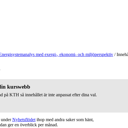
Energisystemanalys med exergi-, ekonomi- och miljöperspektiv
/
Innehå
v
 din kurswebb
d på KTH så innehållet är inte anpassat efter dina val.
t under
Nyhetsflödet
ihop med andra saker som hänt,
edan ger en överblick per månad.