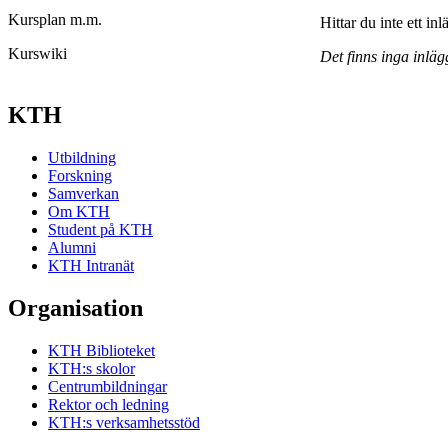
Kursplan m.m.
Hittar du inte ett in
Kurswiki
Det finns inga inläg
KTH
Utbildning
Forskning
Samverkan
Om KTH
Student på KTH
Alumni
KTH Intranät
Organisation
KTH Biblioteket
KTH:s skolor
Centrumbildningar
Rektor och ledning
KTH:s verksamhetsstöd