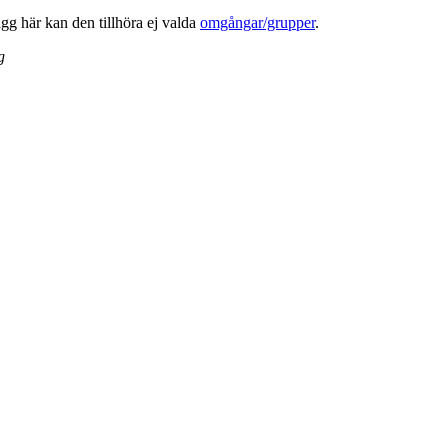
lägg här kan den tillhöra ej valda
omgångar/grupper
.
g