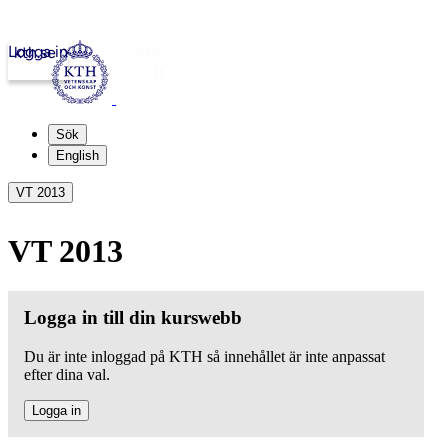
Logga in
kth.se
Sök
English
VT 2013
VT 2013
Logga in till din kurswebb
Du är inte inloggad på KTH så innehållet är inte anpassat
efter dina val.
Logga in