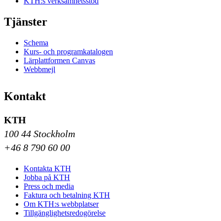
KTH:s verksamhetsstöd
Tjänster
Schema
Kurs- och programkatalogen
Lärplattformen Canvas
Webbmejl
Kontakt
KTH
100 44 Stockholm
+46 8 790 60 00
Kontakta KTH
Jobba på KTH
Press och media
Faktura och betalning KTH
Om KTH:s webbplatser
Tillgänglighetsredogörelse