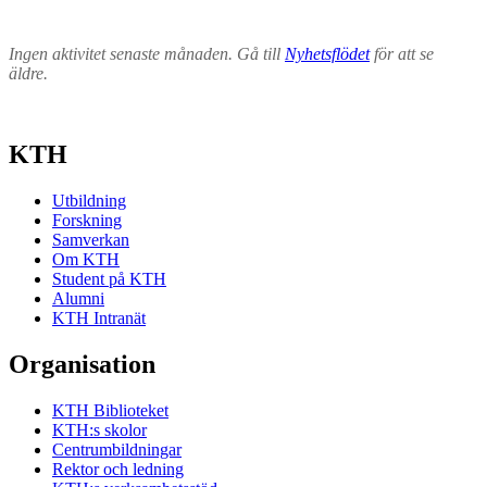
Ingen aktivitet senaste månaden. Gå till
Nyhetsflödet
för att se
äldre.
KTH
Utbildning
Forskning
Samverkan
Om KTH
Student på KTH
Alumni
KTH Intranät
Organisation
KTH Biblioteket
KTH:s skolor
Centrumbildningar
Rektor och ledning