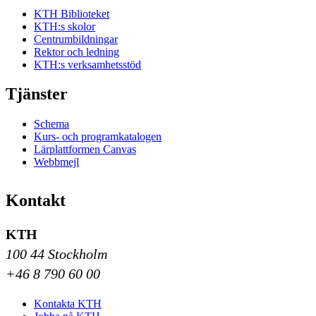
KTH Biblioteket
KTH:s skolor
Centrumbildningar
Rektor och ledning
KTH:s verksamhetsstöd
Tjänster
Schema
Kurs- och programkatalogen
Lärplattformen Canvas
Webbmejl
Kontakt
KTH
100 44 Stockholm
+46 8 790 60 00
Kontakta KTH