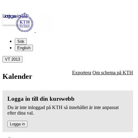
Logga in
kth.se
Sök
English
VT 2013
Exportera
Om schema på KTH
Kalender
Logga in till din kurswebb
Du är inte inloggad på KTH så innehållet är inte anpassat
efter dina val.
Logga in