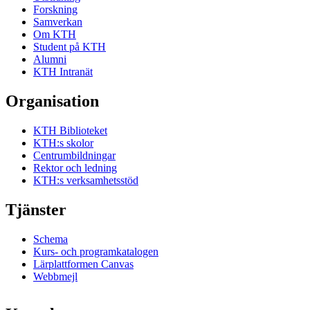
Forskning
Samverkan
Om KTH
Student på KTH
Alumni
KTH Intranät
Organisation
KTH Biblioteket
KTH:s skolor
Centrumbildningar
Rektor och ledning
KTH:s verksamhetsstöd
Tjänster
Schema
Kurs- och programkatalogen
Lärplattformen Canvas
Webbmejl