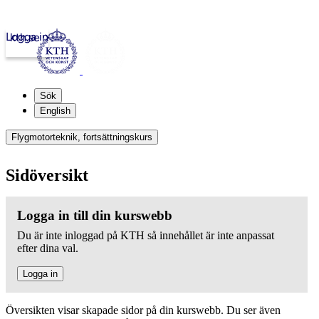
Logga in
kth.se
Sök
English
Flygmotorteknik, fortsättningskurs
Sidöversikt
Logga in till din kurswebb
Du är inte inloggad på KTH så innehållet är inte anpassat
efter dina val.
Logga in
Översikten visar skapade sidor på din kurswebb. Du ser även