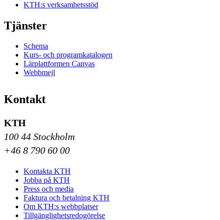
KTH:s verksamhetsstöd
Tjänster
Schema
Kurs- och programkatalogen
Lärplattformen Canvas
Webbmejl
Kontakt
KTH
100 44 Stockholm
+46 8 790 60 00
Kontakta KTH
Jobba på KTH
Press och media
Faktura och betalning KTH
Om KTH:s webbplatser
Tillgänglighetsredogörelse