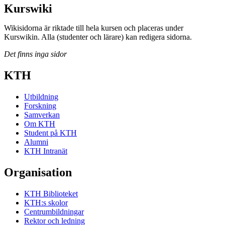
Kurswiki
Wikisidorna är riktade till hela kursen och placeras under
Kurswikin. Alla (studenter och lärare) kan redigera sidorna.
Det finns inga sidor
KTH
Utbildning
Forskning
Samverkan
Om KTH
Student på KTH
Alumni
KTH Intranät
Organisation
KTH Biblioteket
KTH:s skolor
Centrumbildningar
Rektor och ledning