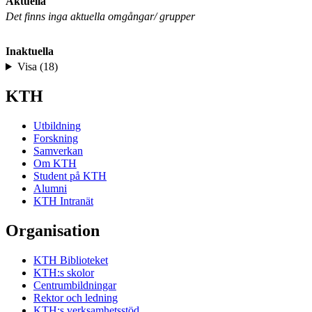
Aktuella
Det finns inga aktuella omgångar/ grupper
Inaktuella
Visa (18)
KTH
Utbildning
Forskning
Samverkan
Om KTH
Student på KTH
Alumni
KTH Intranät
Organisation
KTH Biblioteket
KTH:s skolor
Centrumbildningar
Rektor och ledning
KTH:s verksamhetsstöd