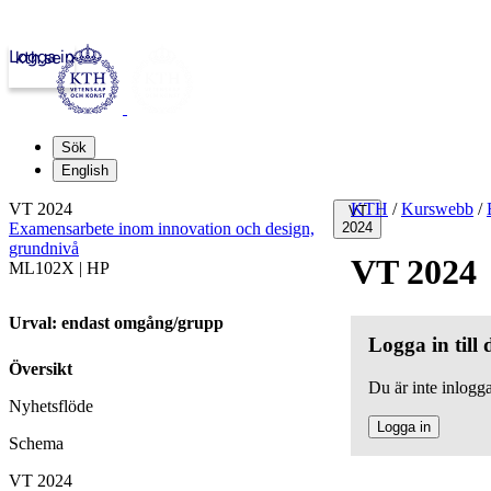
Logga in
kth.se
Sök
English
VT 2024
KTH
/
Kurswebb
/
VT
Examensarbete inom innovation och design,
2024
grundnivå
VT 2024
ML102X | HP
Urval: endast omgång/grupp
Logga in till
Översikt
Du är inte inlogga
Nyhetsflöde
Logga in
Schema
VT 2024