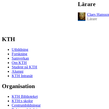
Lärare
Claes Hansso
Lärare
KTH
Utbildning
Forskning
Samverkan
Om KTH
Student på KTH
Alumni
KTH Intranät
Organisation
KTH Biblioteket
KTH:s skolor
Centrumbildningar