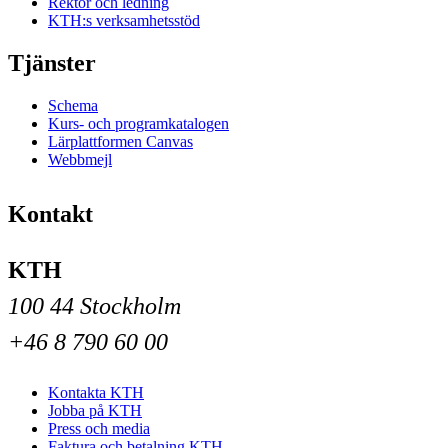
Rektor och ledning
KTH:s verksamhetsstöd
Tjänster
Schema
Kurs- och programkatalogen
Lärplattformen Canvas
Webbmejl
Kontakt
KTH
100 44 Stockholm
+46 8 790 60 00
Kontakta KTH
Jobba på KTH
Press och media
Faktura och betalning KTH