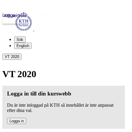
Logga in
kth.se
Sök
English
VT 2020
VT 2020
Logga in till din kurswebb
Du är inte inloggad på KTH så innehållet är inte anpassat
efter dina val.
Logga in