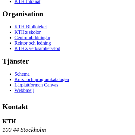
KTH Intranät
Organisation
KTH Biblioteket
KTH:s skolor
Centrumbildningar
Rektor och ledning
KTH:s verksamhetsstöd
Tjänster
Schema
Kurs- och programkatalogen
Lärplattformen Canvas
Webbmejl
Kontakt
KTH
100 44 Stockholm