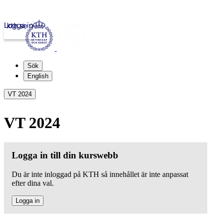
Logga in
kth.se
Sök
English
VT 2024
VT 2024
Logga in till din kurswebb
Du är inte inloggad på KTH så innehållet är inte anpassat
efter dina val.
Logga in