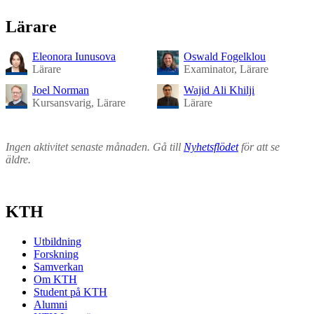
Lärare
Eleonora Iunusova
Oswald Fogelklou
Lärare
Examinator, Lärare
Joel Norman
Wajid Ali Khilji
Kursansvarig, Lärare
Lärare
Ingen aktivitet senaste månaden. Gå till
Nyhetsflödet
för att se
äldre.
KTH
Utbildning
Forskning
Samverkan
Om KTH
Student på KTH
Alumni