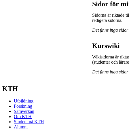
Sidor för m
Sidorna är riktade 
redigera sidorna.
Det finns inga sidor
Kurswiki
Wikisidorna är rikta
(studenter och lärar
Det finns inga sidor
KTH
Utbildning
Forskning
Samverkan
Om KTH
Student på KTH
Alumni