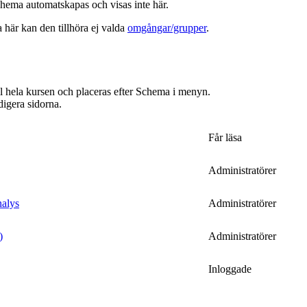
hema automatskapas och visas inte här.
a här kan den tillhöra ej valda
omgångar/grupper
.
ill hela kursen och placeras efter Schema i menyn.
digera sidorna.
Får läsa
Administratörer
nalys
Administratörer
)
Administratörer
Inloggade