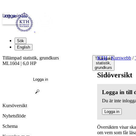
Logga in
kth.se
Sök
English
Tillämpad statistik, grundkurs
KTH
/
Kurswebb
/
Tillämpad
ML1604 | 6,0 HP
statistik,
grundkurs
Sidöversikt
Logga in
Logga in till
Du är inte inlogga
Kursöversikt
Logga in
Nyhetsflöde
Schema
Översikten visar sk
om vem som får läsa,