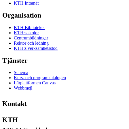
KTH Intranät
Organisation
KTH Biblioteket
KTH:s skolor
Centrumbildningar
Rektor och ledning
KTH:s verksamhetsstöd
Tjänster
Schema
Kurs- och programkatalogen
Lärplattformen Canvas
Webbmejl
Kontakt
KTH