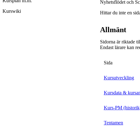
Kursplan m.m.
Nyhetsflödet och Sc
Kurswiki
Hittar du inte en sid
Allmänt
Sidorna är riktade t
Endast lärare kan re
Sida
Kursutveckling
Kursdata & kursa
Kurs-PM (historik
Tentamen