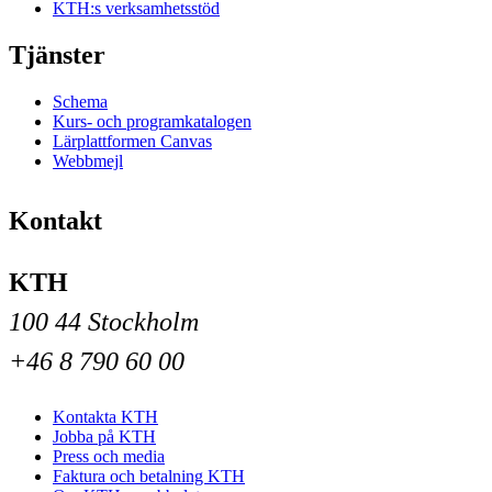
KTH:s verksamhetsstöd
Tjänster
Schema
Kurs- och programkatalogen
Lärplattformen Canvas
Webbmejl
Kontakt
KTH
100 44 Stockholm
+46 8 790 60 00
Kontakta KTH
Jobba på KTH
Press och media
Faktura och betalning KTH