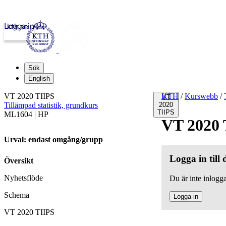
Logga in
kth.se
Sök
English
VT 2020 TIIPS
KTH
/
Kurswebb
/
VT
Tillämpad statistik, grundkurs
2020
TIIPS
ML1604 | HP
VT 2020 
Urval: endast omgång/grupp
Logga in till
Översikt
Nyhetsflöde
Du är inte inlogga
Schema
Logga in
VT 2020 TIIPS