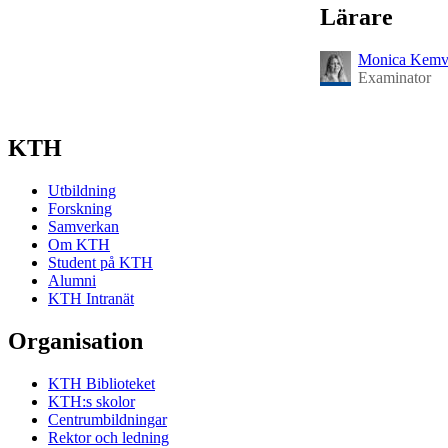
Lärare
Monica Kemv
Examinator
KTH
Utbildning
Forskning
Samverkan
Om KTH
Student på KTH
Alumni
KTH Intranät
Organisation
KTH Biblioteket
KTH:s skolor
Centrumbildningar
Rektor och ledning