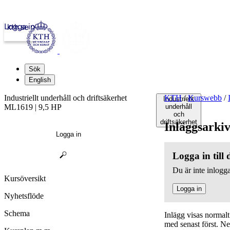
Logga in
kth.se
Sök
English
Industriellt underhåll och driftsäkerhet
KTH
/
Kurswebb
/
Industriellt
ML1619 | 9,5 HP
underhåll
och
driftsäkerhet
Inläggsarki
Logga in
Logga in till
Du är inte inlogga
Kursöversikt
Logga in
Nyhetsflöde
Schema
Inlägg visas normal
med senast först. N