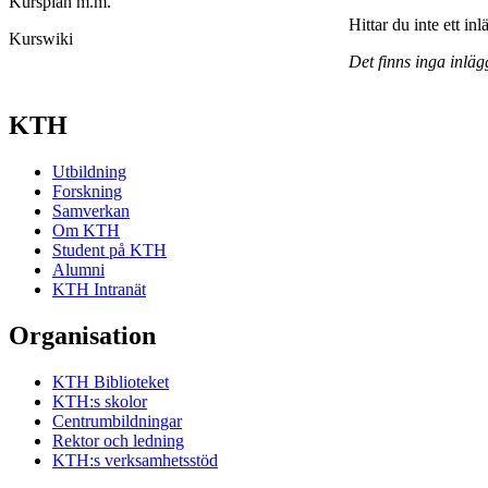
Kursplan m.m.
Hittar du inte ett in
Kurswiki
Det finns inga inläg
KTH
Utbildning
Forskning
Samverkan
Om KTH
Student på KTH
Alumni
KTH Intranät
Organisation
KTH Biblioteket
KTH:s skolor
Centrumbildningar
Rektor och ledning
KTH:s verksamhetsstöd