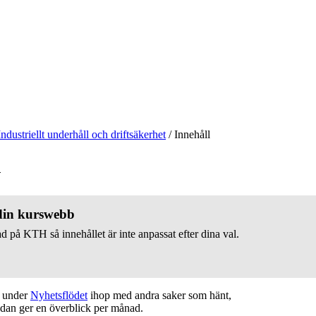
Industriellt underhåll och driftsäkerhet
/
Innehåll
v
 din kurswebb
d på KTH så innehållet är inte anpassat efter dina val.
t under
Nyhetsflödet
ihop med andra saker som hänt,
edan ger en överblick per månad.