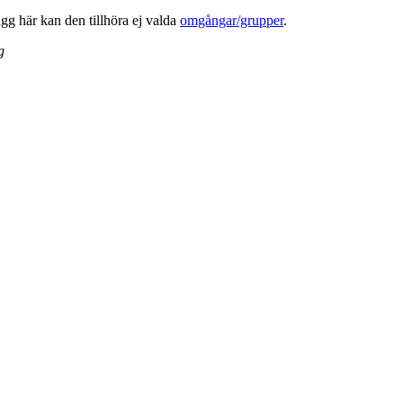
lägg här kan den tillhöra ej valda
omgångar/grupper
.
g