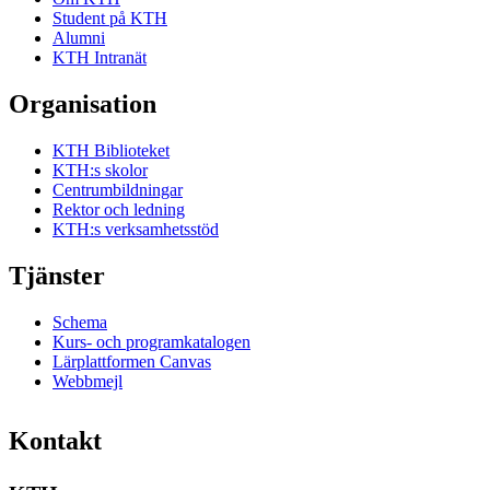
Student på KTH
Alumni
KTH Intranät
Organisation
KTH Biblioteket
KTH:s skolor
Centrumbildningar
Rektor och ledning
KTH:s verksamhetsstöd
Tjänster
Schema
Kurs- och programkatalogen
Lärplattformen Canvas
Webbmejl
Kontakt