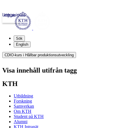
Logga in
kth.se
Sök
English
CDIO-kurs i Hållbar produktionsutveckling
Visa innehåll utifrån tagg
KTH
Utbildning
Forskning
Samverkan
Om KTH
Student på KTH
Alumni
KTH Intranät