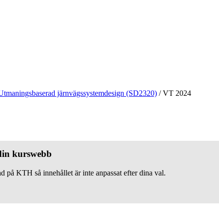
Utmaningsbaserad järnvägssystemdesign (SD2320)
/
VT 2024
 din kurswebb
d på KTH så innehållet är inte anpassat efter dina val.