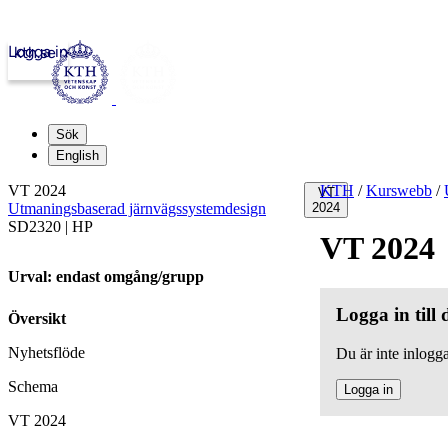
Logga in
kth.se
Sök
English
VT 2024
KTH
/
Kurswebb
/
VT
Utmaningsbaserad järnvägssystemdesign
2024
SD2320 | HP
VT 2024
Urval: endast omgång/grupp
Logga in till
Översikt
Nyhetsflöde
Du är inte inlogga
Schema
Logga in
VT 2024