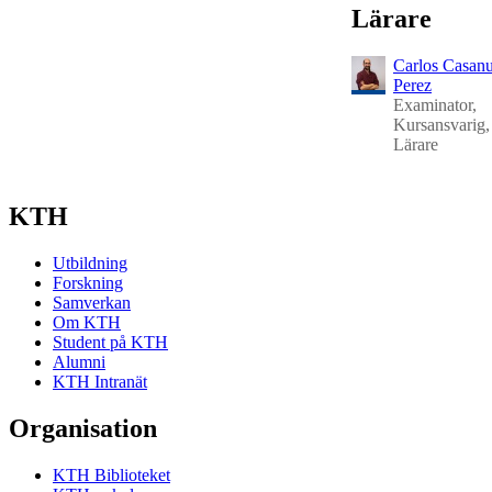
Lärare
Carlos Casan
Perez
Examinator,
Kursansvarig,
Lärare
KTH
Utbildning
Forskning
Samverkan
Om KTH
Student på KTH
Alumni
KTH Intranät
Organisation
KTH Biblioteket