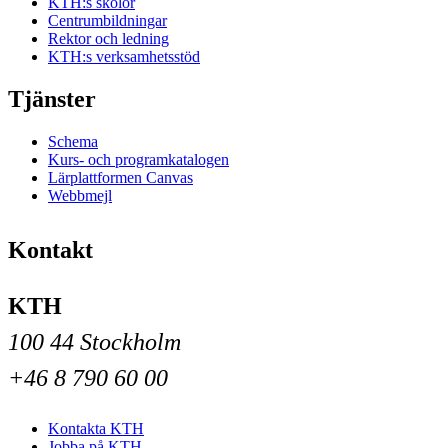
KTH:s skolor
Centrumbildningar
Rektor och ledning
KTH:s verksamhetsstöd
Tjänster
Schema
Kurs- och programkatalogen
Lärplattformen Canvas
Webbmejl
Kontakt
KTH
100 44 Stockholm
+46 8 790 60 00
Kontakta KTH
Jobba på KTH