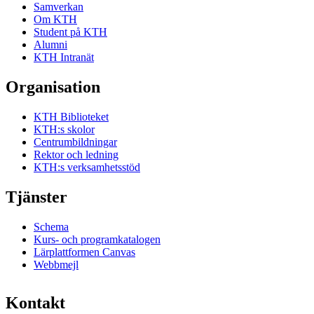
Samverkan
Om KTH
Student på KTH
Alumni
KTH Intranät
Organisation
KTH Biblioteket
KTH:s skolor
Centrumbildningar
Rektor och ledning
KTH:s verksamhetsstöd
Tjänster
Schema
Kurs- och programkatalogen
Lärplattformen Canvas
Webbmejl
Kontakt