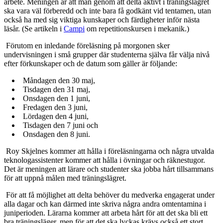
arbete. Meningen är att man genom att delta aktivt i träningslägret
ska vara väl förberedd och inte bara få godkänt vid tentamen, utan
också ha med sig viktiga kunskaper och färdigheter inför nästa
läsår. (Se artikeln i
Campi
om repetitionskursen i mekanik.)
Förutom en inledande föreläsning på morgonen sker
undervisningen i små grupper där studenterna själva får välja nivå
efter förkunskaper och de datum som gäller är följande:
Måndagen den 30 maj,
Tisdagen den 31 maj,
Onsdagen den 1 juni,
Fredagen den 3 juni,
Lördagen den 4 juni,
Tisdagen den 7 juni och
Onsdagen den 8 juni.
Roy Skjelnes kommer att hålla i föreläsningarna och några utvalda
teknologassistenter kommer att hålla i övningar och räknestugor.
Det är meningen att lärare och studenter ska jobba hårt tillsammans
för att uppnå målen med träningslägret.
För att få möjlighet att delta behöver du medverka engagerat under
alla dagar och kan därmed inte skriva några andra omtentamina i
juniperioden. Lärarna kommer att arbeta hårt för att det ska bli ett
bra träningsläger, men för att det ska lyckas krävs också ett stort