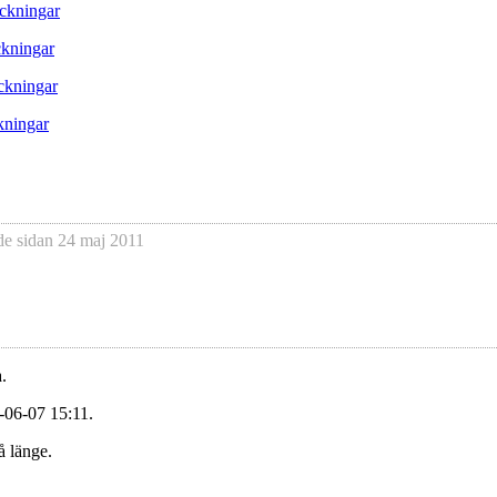
ckningar
kningar
ckningar
kningar
de sidan
24 maj 2011
.
-06-07 15:11.
å länge.