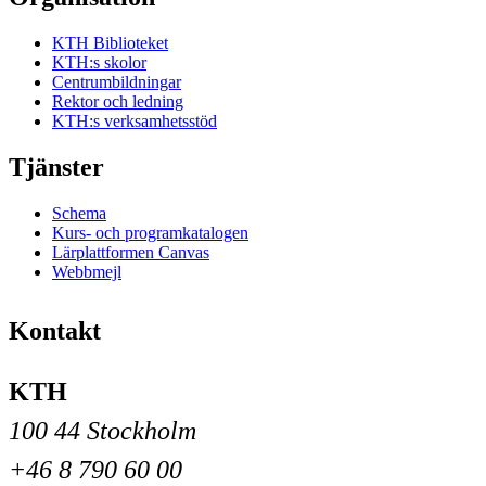
KTH Biblioteket
KTH:s skolor
Centrumbildningar
Rektor och ledning
KTH:s verksamhetsstöd
Tjänster
Schema
Kurs- och programkatalogen
Lärplattformen Canvas
Webbmejl
Kontakt
KTH
100 44 Stockholm
+46 8 790 60 00