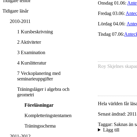
Tidigare tentor
Onsdag 01.06:
Ante
Tidigare läsår
Fredag 03.06:
Antec
2010-2011
Lördag 04.06:
Ante
1 Kursbeskrivning
Tisdag 07.06:
Antec
2 Aktiviteter
3 Examination
4 Kurslitteratur
Roy Skjelnes
skapa
7 Veckoplanering med
seminarieuppgifter
Träningsläger i algebra och
geometri
Hela världen får läsa
Föreläsningar
Senast ändrad: 2011
Kompletteringstentamen
Taggar: Saknas än s
Träningsschema
Lägg till
2011-2012