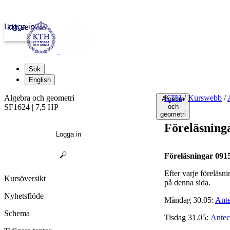
Logga in
kth.se
Sök
English
Algebra och geometri
KTH
/
Kurswebb
/
Algebra
SF1624 | 7,5 HP
och
geometri
Föreläsning
Logga in
Föreläsningar 0915
Efter varje föreläsni
Kursöversikt
på denna sida.
Nyhetsflöde
Måndag 30.05:
Ante
Schema
Tisdag 31.05:
Antec