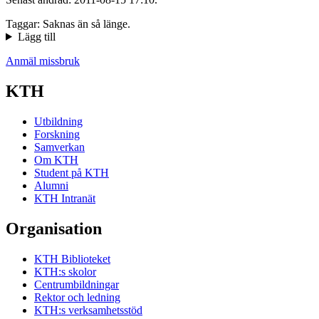
Taggar: Saknas än så länge.
Lägg till
Anmäl missbruk
KTH
Utbildning
Forskning
Samverkan
Om KTH
Student på KTH
Alumni
KTH Intranät
Organisation
KTH Biblioteket
KTH:s skolor
Centrumbildningar
Rektor och ledning
KTH:s verksamhetsstöd