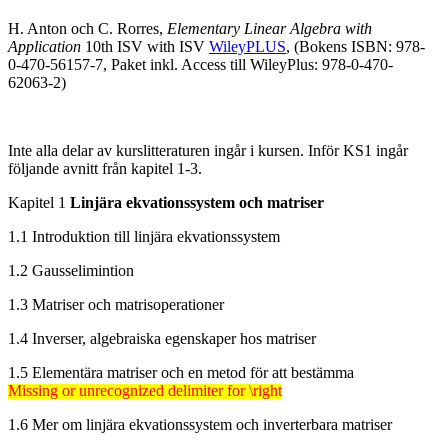
H. Anton och C. Rorres,
Elementary Linear Algebra with
Application
10th ISV with ISV
WileyPLUS
, (Bokens ISBN: 978-
0-470-56157-7, Paket inkl. Access till WileyPlus: 978-0-470-
62063-2)
Inte alla delar av kurslitteraturen ingår i kursen. Inför KS1 ingår
följande avnitt från kapitel 1-3.
Kapitel 1
Linjära ekvationssystem och matriser
1.1 Introduktion till linjära ekvationssystem
1.2 Gausselimintion
1.3 Matriser och matrisoperationer
1.4 Inverser, algebraiska egenskaper hos matriser
1.5 Elementära matriser och en metod för att bestämma
Missing or unrecognized delimiter for \right
Missing or unrecognized delimiter for \right
1.6 Mer om linjära ekvationssystem och inverterbara matriser