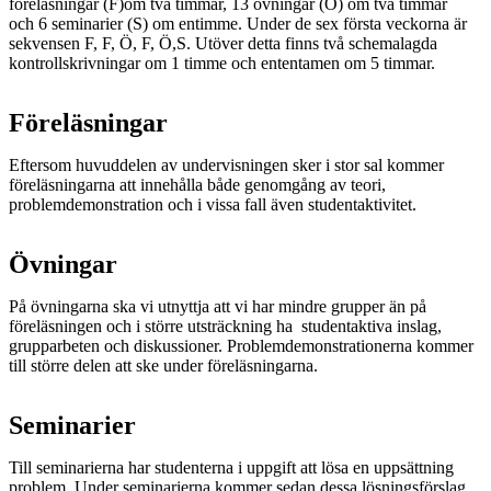
föreläsningar (F)om två timmar, 13 övningar (Ö) om två timmar
och 6 seminarier (S) om entimme. Under de sex första veckorna är
sekvensen F, F, Ö, F, Ö,S. Utöver detta finns två schemalagda
kontrollskrivningar om 1 timme och ententamen om 5 timmar.
Föreläsningar
Eftersom huvuddelen av undervisningen sker i stor sal kommer
föreläsningarna att innehålla både genomgång av teori,
problemdemonstration och i vissa fall även studentaktivitet.
Övningar
På övningarna ska vi utnyttja att vi har mindre grupper än på
föreläsningen och i större utsträckning ha studentaktiva inslag,
grupparbeten och diskussioner. Problemdemonstrationerna kommer
till större delen att ske under föreläsningarna.
Seminarier
Till seminarierna har studenterna i uppgift att lösa en uppsättning
problem. Under seminarierna kommer sedan dessa lösningsförslag