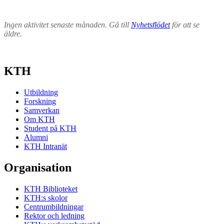
Ingen aktivitet senaste månaden. Gå till
Nyhetsflödet
för att se
äldre.
KTH
Utbildning
Forskning
Samverkan
Om KTH
Student på KTH
Alumni
KTH Intranät
Organisation
KTH Biblioteket
KTH:s skolor
Centrumbildningar
Rektor och ledning