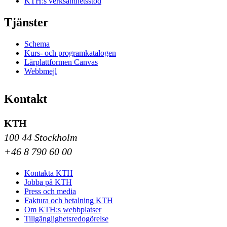
KTH:s verksamhetsstöd
Tjänster
Schema
Kurs- och programkatalogen
Lärplattformen Canvas
Webbmejl
Kontakt
KTH
100 44 Stockholm
+46 8 790 60 00
Kontakta KTH
Jobba på KTH
Press och media
Faktura och betalning KTH
Om KTH:s webbplatser
Tillgänglighetsredogörelse