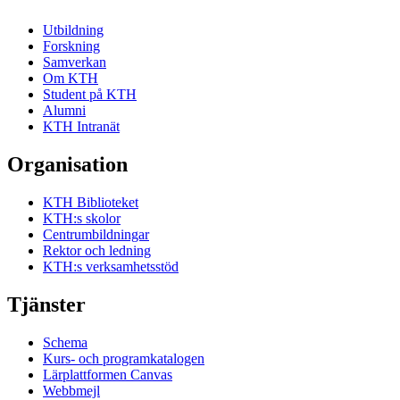
Utbildning
Forskning
Samverkan
Om KTH
Student på KTH
Alumni
KTH Intranät
Organisation
KTH Biblioteket
KTH:s skolor
Centrumbildningar
Rektor och ledning
KTH:s verksamhetsstöd
Tjänster
Schema
Kurs- och programkatalogen
Lärplattformen Canvas
Webbmejl