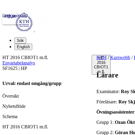
Logga in
kth.se
Sök
English
HT 2016 CBIOT1 m.fl.
KTH
/
Kurswebb
/
HT
Envariabelanalys
2016
CBIOT1
SF1625 | HP
m.fl.
Lärare
Urval: endast omgång/grupp
Examinator:
Roy Sk
Översikt
Föreläsare:
Roy Skj
Nyhetsflöde
Övningsassistenter
Schema
Grupp 1:
Ozan Ök
HT 2016 CBIOT1 m.fl.
Grupp 2:
Göran Hu