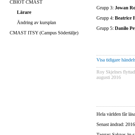
CBIOT CMAST
Grupp 3:
Jowan Ro
Lärare
Grupp 4:
Beatrice 
Ändring av kursplan
Grupp 5:
Danilo P
CMAST ITSY (Campus Södertälje)
Visa tidigare händels
Roy Skjelnes
flytta
augusti 2016
Hela världen får läsa
Senast ändrad: 2016
Taggar: Saknas än s