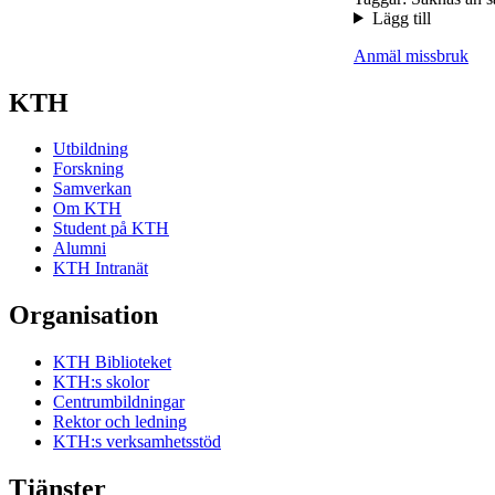
Lägg till
Anmäl missbruk
KTH
Utbildning
Forskning
Samverkan
Om KTH
Student på KTH
Alumni
KTH Intranät
Organisation
KTH Biblioteket
KTH:s skolor
Centrumbildningar
Rektor och ledning
KTH:s verksamhetsstöd
Tjänster