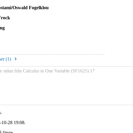
stami/Oswald Fogelklou
Frock
eng
er (
1
)
de sidan från
Calculus in One Variable (SF1625)
17
.
-10-28 19:08.
å länge.