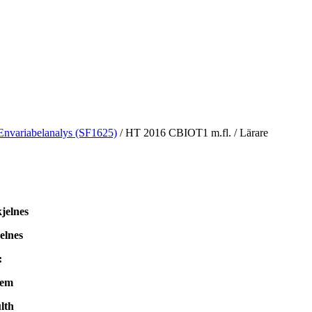
Envariabelanalys (SF1625)
/
HT 2016 CBIOT1 m.fl.
/
Lärare
jelnes
elnes
:
tem
lth