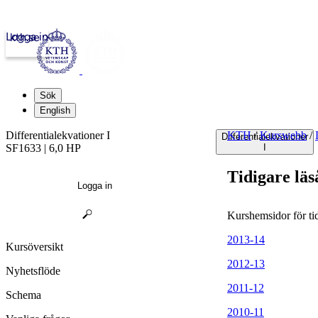
Logga in
kth.se
Sök
English
Differentialekvationer I
KTH
/
Kurswebb
/
Differentialekvationer
SF1633 | 6,0 HP
I
Tidigare läs
Logga in
Kurshemsidor för tid
2013-14
Kursöversikt
2012-13
Nyhetsflöde
2011-12
Schema
2010-11