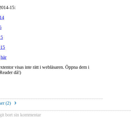
 2014-15:
14
5
15
015
s
här
 extentor visas inte rätt i webläsaren. Öppna dem i
Reader då!)
er (
2
)
git bort sin kommentar