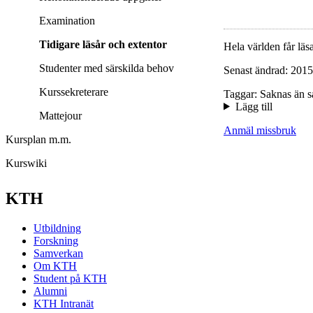
Examination
Tidigare läsår och extentor
Hela världen får läsa
Studenter med särskilda behov
Senast ändrad: 2015
Kurssekreterare
Taggar: Saknas än s
Lägg till
Mattejour
Anmäl missbruk
Kursplan m.m.
Kurswiki
KTH
Utbildning
Forskning
Samverkan
Om KTH
Student på KTH
Alumni
KTH Intranät