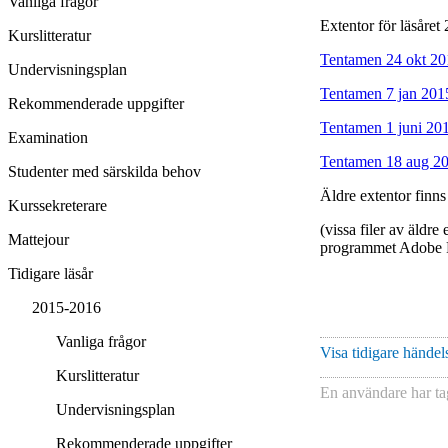
Vanliga frågor
Extentor för läsåret
Kurslitteratur
Tentamen 24 okt 20
Undervisningsplan
Tentamen 7 jan 201
Rekommenderade uppgifter
Tentamen 1 juni 20
Examination
Tentamen 18 aug 2
Studenter med särskilda behov
Äldre extentor finn
Kurssekreterare
(vissa filer av äldre
Mattejour
programmet Adobe 
Tidigare läsår
2015-2016
Vanliga frågor
Visa tidigare händels
Kurslitteratur
En användare har ta
Undervisningsplan
Rekommenderade uppgifter