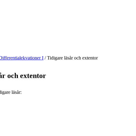
Differentialekvationer I
/
Tidigare läsår och extentor
år och extentor
igare läsår: