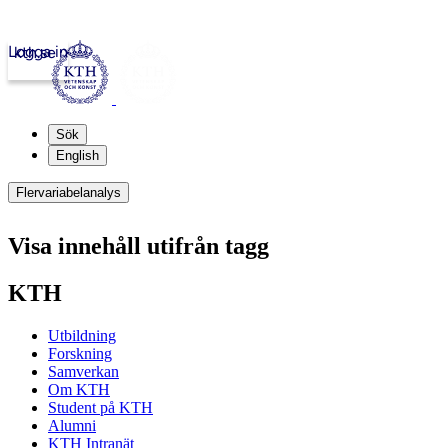
Logga in
kth.se
Sök
English
Flervariabelanalys
Visa innehåll utifrån tagg
KTH
Utbildning
Forskning
Samverkan
Om KTH
Student på KTH
Alumni
KTH Intranät