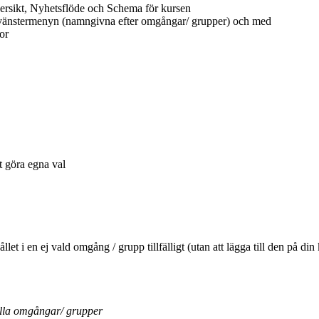
ersikt, Nyhetsflöde och Schema för kursen
 vänstermenyn (namngivna efter omgångar/ grupper) och med
or
tt göra egna val
ehållet i en ej vald omgång / grupp tillfälligt (utan att lägga till den 
ella omgångar/ grupper