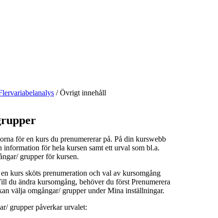
Flervariabelanalys
/
Övrigt innehåll
rupper
orna för en kurs du prenumererar på. På din kurswebb
n information för hela kursen samt ett urval som bl.a.
ångar/ grupper för kursen.
å en kurs sköts prenumeration och val av kursomgång
 Vill du ändra kursomgång, behöver du först Prenumerera
kan välja omgångar/ grupper under Mina inställningar.
r/ grupper påverkar urvalet: