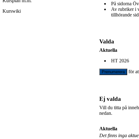
Kursplan m.m.
På sidorna Öv
Av rubriker i
Kurswiki
tillhörande sid
Valda
Aktuella
HT 2026
för a
Prenumerera
Ej valda
Vill du titta på inn
nedan.
Aktuella
Det finns inga aktu