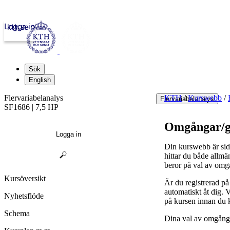
Logga in
kth.se
Sök
English
Flervariabelanalys
KTH
/
Kurswebb
/
Flervariabelanalys
SF1686 | 7,5 HP
Omgångar/g
Logga in
Din kurswebb är sid
hittar du både allmä
beror på val av omg
Kursöversikt
Är du registrerad p
automatiskt åt dig.
Nyhetsflöde
på kursen innan du 
Schema
Dina val av omgånga