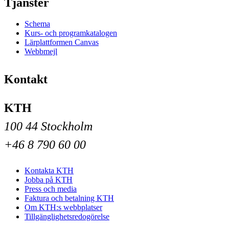
Tjänster
Schema
Kurs- och programkatalogen
Lärplattformen Canvas
Webbmejl
Kontakt
KTH
100 44 Stockholm
+46 8 790 60 00
Kontakta KTH
Jobba på KTH
Press och media
Faktura och betalning KTH
Om KTH:s webbplatser
Tillgänglighetsredogörelse