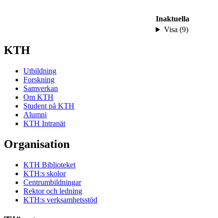
Inaktuella
Visa (9)
KTH
Utbildning
Forskning
Samverkan
Om KTH
Student på KTH
Alumni
KTH Intranät
Organisation
KTH Biblioteket
KTH:s skolor
Centrumbildningar
Rektor och ledning
KTH:s verksamhetsstöd