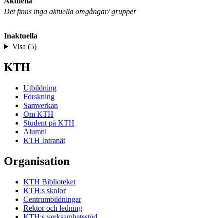
Aktuella
Det finns inga aktuella omgångar/ grupper
Inaktuella
Visa (5)
KTH
Utbildning
Forskning
Samverkan
Om KTH
Student på KTH
Alumni
KTH Intranät
Organisation
KTH Biblioteket
KTH:s skolor
Centrumbildningar
Rektor och ledning
KTH:s verksamhetsstöd