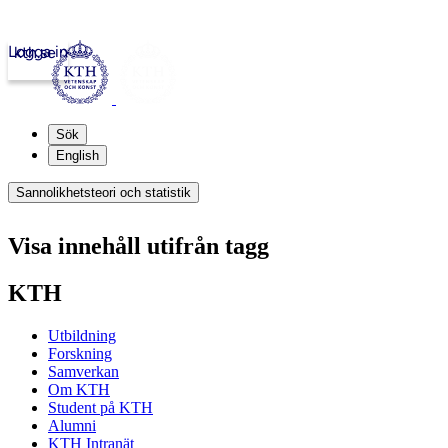
Logga in
kth.se
Sök
English
Sannolikhetsteori och statistik
Visa innehåll utifrån tagg
KTH
Utbildning
Forskning
Samverkan
Om KTH
Student på KTH
Alumni
KTH Intranät