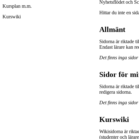
Nyhetsflödet och Sc
Kursplan m.m.
Hittar du inte en sid
Kurswiki
Allmänt
Sidorna är riktade t
Endast lärare kan re
Det finns inga sidor
Sidor för m
Sidorna är riktade 
redigera sidorna.
Det finns inga sidor
Kurswiki
Wikisidorna är rikta
(studenter och lärar