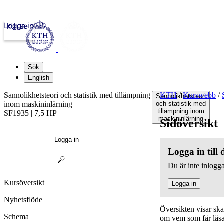
Logga in
kth.se
Sök
English
Sannolikhetsteori och statistik med tillämpning
KTH
/
Kurswebb
/
Sannolikhetsteori
inom maskininlärning
och statistik med
tillämpning inom
SF1935 | 7,5 HP
maskininlärning
Sidöversikt
Logga in
Logga in till
Du är inte inlogga
Kursöversikt
Logga in
Nyhetsflöde
Översikten visar sk
Schema
om vem som får läsa,