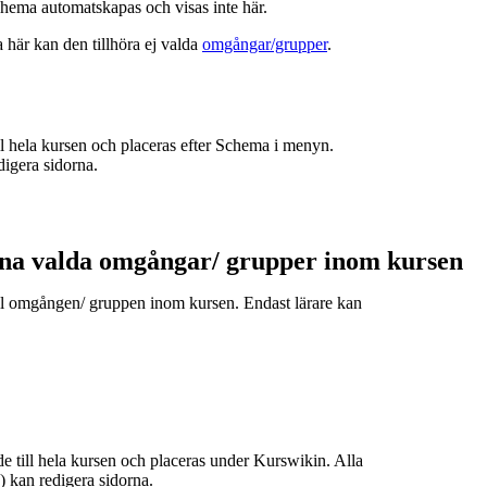
hema automatskapas och visas inte här.
a här kan den tillhöra ej valda
omgångar/grupper
.
ill hela kursen och placeras efter Schema i menyn.
digera sidorna.
ina valda omgångar/ grupper inom kursen
till omgången/ gruppen inom kursen. Endast lärare kan
de till hela kursen och placeras under Kurswikin. Alla
e) kan redigera sidorna.